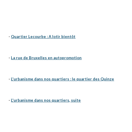
-
Quartier Lecourbe : A lotir bientôt
-
La rue de Bruxelles en autopromotion
-
L'urbanisme dans nos quartiers : le quartier des Quinze
-
L'urbanisme dans nos quartiers, suite