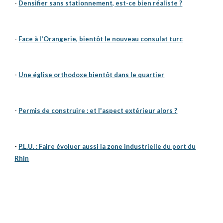
-
Densifier sans stationnement, est-ce bien réaliste ?
-
Face à l'Orangerie, bientôt le nouveau consulat turc
-
Une église orthodoxe bientôt dans le quartier
-
Permis de construire : et l'aspect extérieur alors ?
-
P.L.U. : Faire évoluer aussi la zone industrielle du port du
Rhin