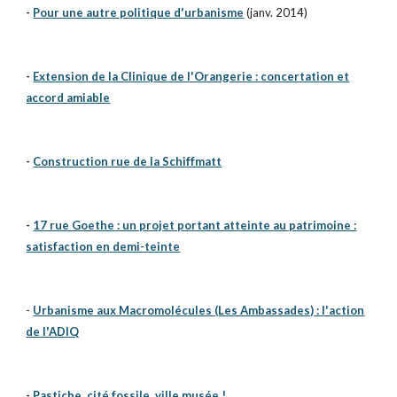
-
Pour une autre politique d'urbanisme
(janv. 2014)
-
Extension de la Clinique de l'Orangerie : concertation et
accord amiable
-
Construction rue de la Schiffmatt
-
17 rue Goethe : un projet portant atteinte au patrimoine :
satisfaction en demi-teinte
-
Urbanisme aux Macromolécules (Les Ambassades) : l'action
de l'ADIQ
-
Pastiche, cité fossile, ville musée !