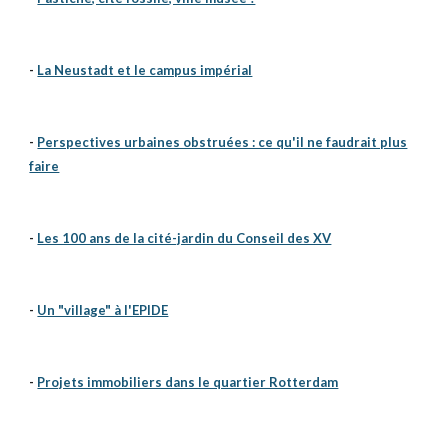
-
La Neustadt et le campus impérial
-
Perspectives urbaines obstruées : ce qu'il ne faudrait plus
faire
-
Les 100 ans de la cité-jardin du Conseil des XV
-
Un "village" à l'EPIDE
-
Projets immobiliers dans le quartier Rotterdam