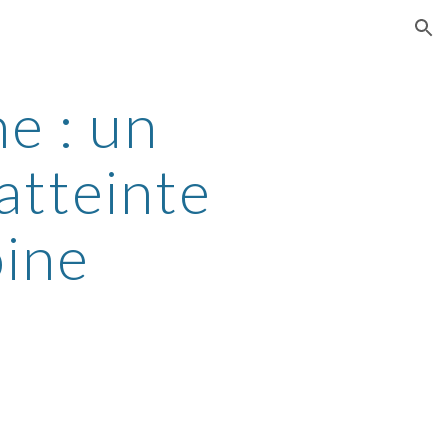
ion
e : un
atteinte
oine