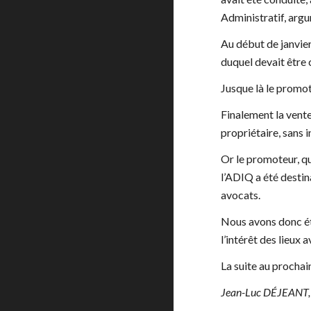
Administratif, arg
Au début de janvier
duquel devait être 
Jusque là le promote
Finalement la vente
propriétaire, sans i
Or le promoteur, qui
l’ADIQ a été destin
avocats.
Nous avons donc ét
l’intérêt des lieux 
La suite au procha
Jean-Luc DÉJEANT,