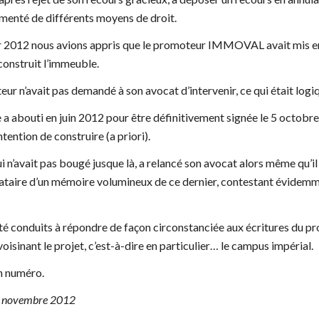
umenté de différents moyens de droit.
 2012 nous avions appris que le promoteur IMMOVAL avait mis en ven
construit l’immeuble.
ur n’avait pas demandé à son avocat d’intervenir, ce qui était logiqu
 a abouti en juin 2012 pour être définitivement signée le 5 octob
ntention de construire (a priori).
 n’avait pas bougé jusque là, a relancé son avocat alors même qu’il v
ataire d’un mémoire volumineux de ce dernier, contestant évidemmen
é conduits à répondre de façon circonstanciée aux écritures du pro
avoisinant le projet, c’est-à-dire en particulier… le campus impérial.
in numéro.
 novembre 2012