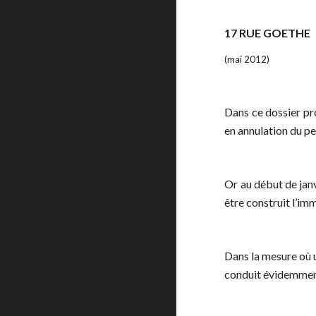
17 RUE GOETHE
(mai 2012)
Dans ce dossier pr
en annulation du pe
Or au début de ja
être construit l’im
Dans la mesure où u
conduit évidemment 