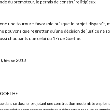
ande du promoteur, le permis de construire litigieux.
donc une tournure favorable puisque le projet disparaît, m
e pouvons que regretter qu'une décision de justice ne soi
aussi choquants que celui du 17 rue Goethe.
, février 2013
E GOETHE
e dans ce dossier projetant une construction moderniste en pleine 
 après rejet de son recours gracieux, à déposer un recours en annul