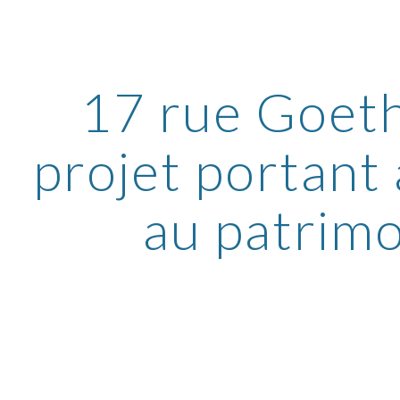
ip to main content
Skip to navigat
17 rue Goeth
projet portant 
au patrim