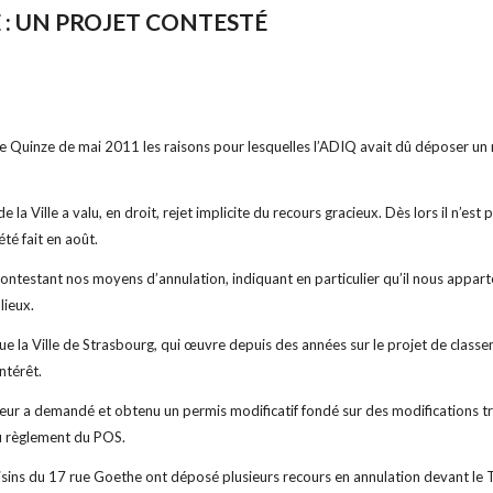
 : UN PROJET CONTESTÉ
 le Quinze de mai 2011 les raisons pour lesquelles l’ADIQ avait dû déposer un r
 la Ville a valu, en droit, rejet implicite du recours gracieux. Dès lors il n’es
été fait en août.
contestant nos moyens d’annulation, indiquant en particulier qu’il nous appart
 lieux.
ue la Ville de Strasbourg, qui œuvre depuis des années sur le projet de clas
intérêt.
ur a demandé et obtenu un permis modificatif fondé sur des modifications trè
au règlement du POS.
ins du 17 rue Goethe ont déposé plusieurs recours en annulation devant le Tri