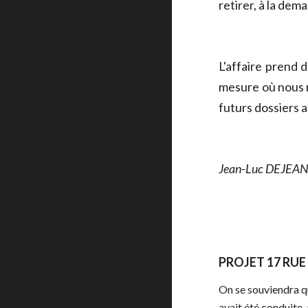
retirer, à la dem
L'affaire prend 
mesure où nous n
futurs dossiers 
Jean-Luc DEJEANT
PROJET 17 RU
On se souviendra qu
avait été conduite,