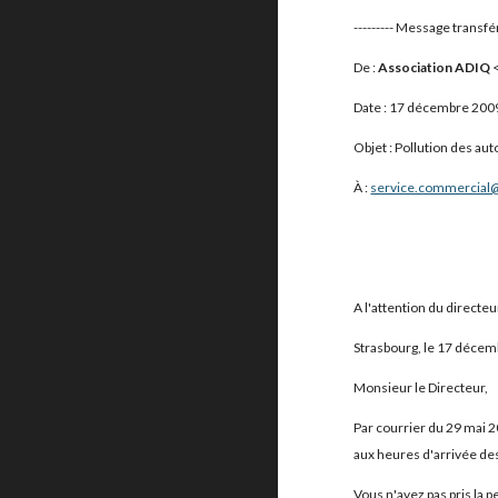
--------- Message transféré
De :
Association ADIQ
Date : 17 décembre 200
Objet : Pollution des au
À :
service.commercial@
A l'attention du direct
Strasbourg, le 17 déce
Monsieur le Directeur,
Par courrier du 29 mai 2
aux heures d'arrivée de
Vous n'avez pas pris la p