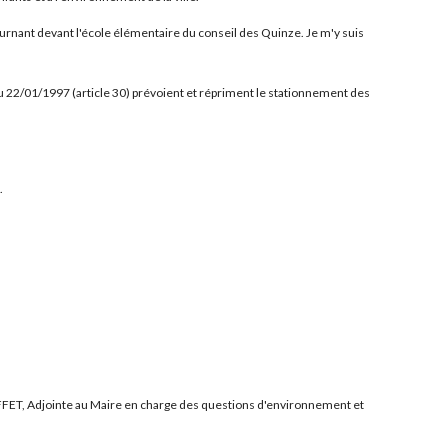
ournant devant l'école élémentaire du conseil des Quinze. Je m'y suis
 du 22/01/1997 (article 30) prévoient et répriment le stationnement des
.
BUFFET, Adjointe au Maire en charge des questions d'environnement et