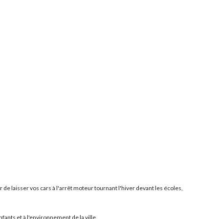
e laisser vos cars à l'arrêt moteur tournant l'hiver devant les écoles,
fants et à l'environnement de la ville.