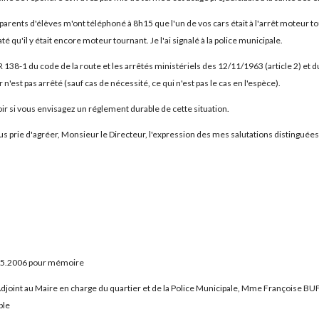
arents d'élèves m'ont téléphoné à 8h15 que l'un de vos cars était à l'arrêt moteur t
té qu'il y était encore moteur tournant. Je l'ai signalé à la police municipale.
 R 138-1 du code de la route et les arrêtés ministériels des 12/11/1963 (article 2) et
n'est pas arrêté (sauf cas de nécessité, ce qui n'est pas le cas en l'espèce).
r si vous envisagez un réglement durable de cette situation.
ous prie d'agréer, Monsieur le Directeur, l'expression des mes salutations distinguées
9.05.2006 pour mémoire
, Adjoint au Maire en charge du quartier et de la Police Municipale, Mme Françoise 
ble