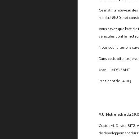
Ce matin à nouveau des p
rendu à 8h30 et ai consta
Vous savez que l'article
véhicules dont le moteur 
Nous souhaiterions savoi
Dans cette attente, je v
Jean-Luc DEJEANT
Président de l'ADIQ
P.J. : Notre lettre du 2
Copie : M. Olivier BITZ
de développement dura