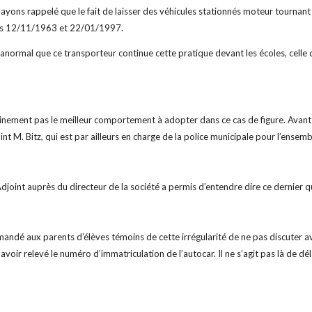
 ayons rappelé que le fait de laisser des véhicules stationnés moteur tournant é
des 12/11/1963 et 22/01/1997.
t anormal que ce transporteur continue cette pratique devant les écoles, celle 
inement pas le meilleur comportement à adopter dans ce cas de figure. Avant 
oint M. Bitz, qui est par ailleurs en charge de la police municipale pour l’ense
Adjoint auprès du directeur de la société a permis d’entendre dire ce dernier qu
andé aux parents d’élèves témoins de cette irrégularité de ne pas discuter av
voir relevé le numéro d’immatriculation de l’autocar. Il ne s’agit pas là de dél