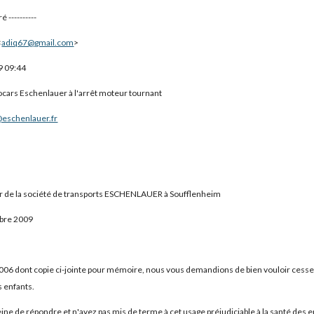
 ----------
<
adiq67@gmail.com
>
9 09:44
tocars Eschenlauer à l'arrêt moteur tournant
eschenlauer.fr
eur de la société de transports ESCHENLAUER à Soufflenheim
mbre 2009
006 dont copie ci-jointe pour mémoire, nous vous demandions de bien vouloir cesser d
s enfants.
eine de répondre et n'avez pas mis de terme à cet usage préjudiciable à la santé des en