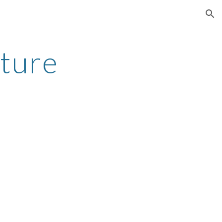
ion
ture