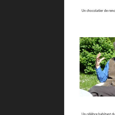
Un chocolatier de reno
Un célèbre habitant du