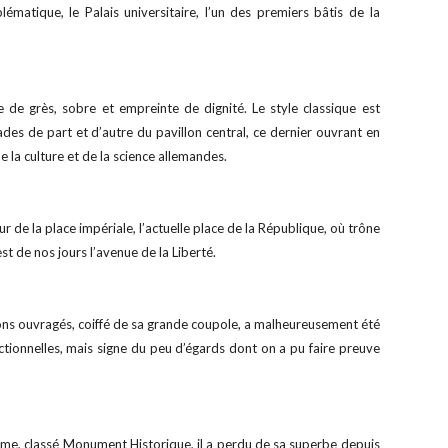
lématique, le Palais universitaire, l’un des premiers bâtis de la
 de grès, sobre et empreinte de dignité. Le style classique est
ades de part et d’autre du pavillon central, ce dernier ouvrant en
e la culture et de la science allemandes.
r de la place impériale, l’actuelle place de la République, où trône
’est de nos jours l’avenue de la Liberté.
ntons ouvragés, coiffé de sa grande coupole, a malheureusement été
ionnelles, mais signe du peu d’égards dont on a pu faire preuve
harme, classé Monument Historique, il a perdu de sa superbe depuis