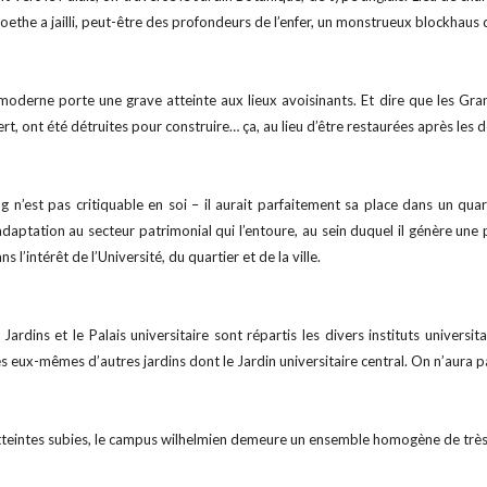
ethe a jailli, peut-être des profondeurs de l’enfer, un monstrueux blockhaus de
oderne porte une grave atteinte aux lieux avoisinants. Et dire que les Gr
t, ont été détruites pour construire… ça, au lieu d’être restaurées après les 
 n’est pas critiquable en soi – il aurait parfaitement sa place dans un quar
adaptation au secteur patrimonial qui l’entoure, au sein duquel il génère une 
 l’intérêt de l’Université, du quartier et de la ville.
Jardins et le Palais universitaire sont répartis les divers instituts univer
s eux-mêmes d’autres jardins dont le Jardin universitaire central. On n’aura pas 
tteintes subies, le campus wilhelmien demeure un ensemble homogène de très b