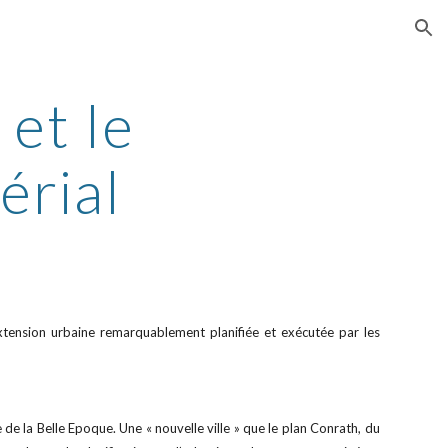
ion
et le
érial
xtension urbaine remarquablement planifiée et exécutée par les
de la Belle Epoque. Une « nouvelle ville » que le plan Conrath, du