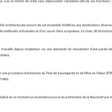
 a eu le mérite de créer sans déposséder l’ancienne ville de ses fonctions ;
é architecturale ressort de cet ensemble d’édifices aux destinations diverse
e méthodes artisanales et d’un savoir-faire scrupuleux. Le style, dit historicis
g travaille depuis longtemps sur une demande de classement d’une partie d
sitaire.
ncé une procédure d’extension du Plan de Sauvegarde et de Mise en Valeur (PSM
Préfet.
éalisé en ce moment un inventaire poussé du patrimoine de la Neustadt par le