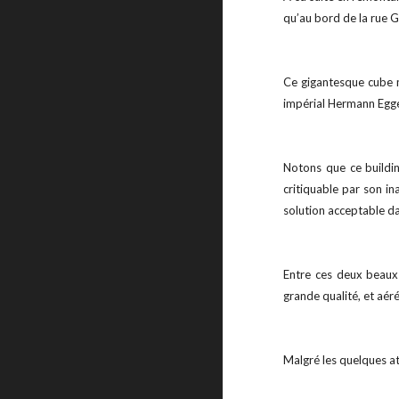
qu’au bord de la rue Go
Ce gigantesque cube m
impérial Hermann Egger
Notons que ce building
critiquable par son in
solution acceptable dans
Entre ces deux beaux 
grande qualité, et aéré
Malgré les quelques a