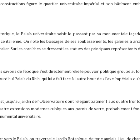
 constructions figure le quartier universitaire impérial et son bâtiment emb
rique, le Palais universitaire saisit le passant par sa monumentale façade
nce italienne. On note les bossages de ses soubassements, les galeries à arc
alier. Sur les corniches se dressent les statues des principaux représentants d
s savoirs de l’époque s’est directement relié le pouvoir politique groupé autou
ourd’hui Palais du Rhin, qui lui a fait face à l’autre bout de « l’axe impérial » qu
est jusqu’au jardin de l’Observatoire dont l’élégant bâtiment aux quatre fro
atre extensions modernes cubiques aux parois de verre, probablement fonct
numental universitaire.
t vers le Palais, on traverse le Jardin Botanique, de type anglais. Lieu de c