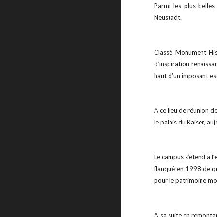
Parmi les plus belles
Neustadt.
Classé Monument Histo
d’inspiration renaissa
haut d’un imposant esc
A ce lieu de réunion de
le palais du Kaiser, auj
Le campus s’étend à l’
flanqué en 1998 de qu
pour le patrimoine mo
A sa suite en remontan