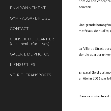
nom de son concepteur,
souvenir.
ENVIRONNEMENT
GYM - YOGA - BRIDGE
Une grande homogénéit
CONTACT
matériaux de qualité, d
CONSEIL DE QUARTIER
(documents d'archives)
La Ville de Strasbour
GALERIE DE PHOTOS
dont le quartier univer
LIENS UTILES
En parallèle elle a la
VOIRIE - TRANSPORTS
arrêté fin 2011 par le 
Dans ce contexte est r